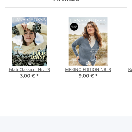
Filati Classici - Nr. 23
MERINO EDITION NR. 3
B
3,00 €
*
9,00 €
*