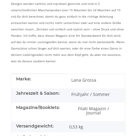
Designs werden nahtlos und top-down gestrickt und sind in 5
unterschiedlichen Maschenproben (von 15 Maschen bis 24 Maschen auf 10
cm) für dich berechnet, damit du ganz einfach in die richtige Anleitung
eintauchen kannst und nichts mehr umrechnen oder auf eine andere Größe
switchen musst. „Stricken soll einfach und stylish sein – ohne Druck und ohne
Hürden. Ich hoffe, dass dieses Magazin eine Art Standardwerk für dich wird,
auf das du immer zurückgreifen kannst, wenn du mal nicht weiterweißt. Wenn
Garnscätze schon länger auf dich warten, oder dir eine Farbe eines Garns in
deinem Lieblingsladen nicht mehr aus dem Kopf geht, du aber nie wusstest,
was du daraus zaubern kannst.
Produkteigenschaft
Wert
Marke:
Lana Grossa
Jahreszeit & Saison:
Frühjahr / Sommer
Magazine/Booklets:
Filati Magazin /
Journal
Versandgewicht:
0,53 kg