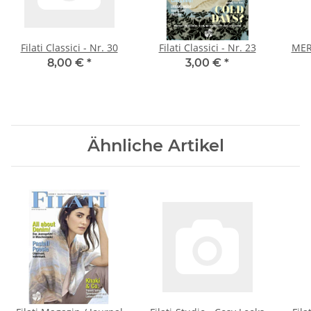
Filati Classici - Nr. 30
Filati Classici - Nr. 23
MER
8,00 €
*
3,00 €
*
Ähnliche Artikel