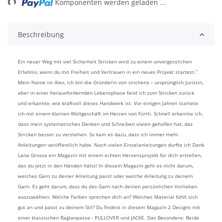
Komponenten werden geladen ...
Beschreibung
Ein neuer Weg mit viel Sicherheit Stricken wird zu einem unvergesslichen
Erlebnis, wenn du mit Freiheit und Vertrauen in ein neues Projekt startest.”
Mein Name ist Alex, ich bin die Gründerin von sinchens – ursprünglich Juristin,
aber in einer herausfordernden Lebensphase fand ich zum Stricken zurück
und erkannte, wie kraftvoll dieses Handwerk ist. Vor einigen Jahren startete
ich mit einem kleinen Wollgeschäft im Herzen von Fürth. Schnell erkannte ich,
dass mein systematisches Denken und Schreiben vielen geholfen hat, das
Stricken besser zu verstehen. So kam es dazu, dass ich immer mehr
Anleitungen veröffentlich habe. Nach vielen Einzelanleitungen durfte ich Dank
Lana Grossa ein Magazin mit einem echten Herzensprojekt für dich erstellen,
das du jetzt in den Händen hälst! In diesem Magazin geht es nicht darum,
welches Garn zu deiner Anleitung passt oder welche Anleitung zu deinem
Garn. Es geht darum, dass du das Garn nach deinen persönlichen Vorlieben
auszuwählen: Welche Farben sprechen dich an? Welches Material fühlt sich
gut an und passt zu deinem Stil? Du findest in diesem Magazin 2 Designs mit
einer klassischen Raglanpasse - PULLOVER und JACKE. Das Besondere: Beide