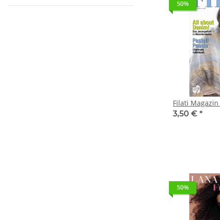
50%
Filati Magazin
3,50 €
*
50%