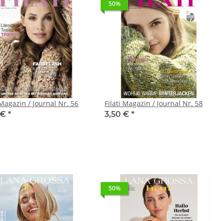
50%
 Magazin / Journal Nr. 56
Filati Magazin / Journal Nr. 58
 €
*
3,50 €
*
50%