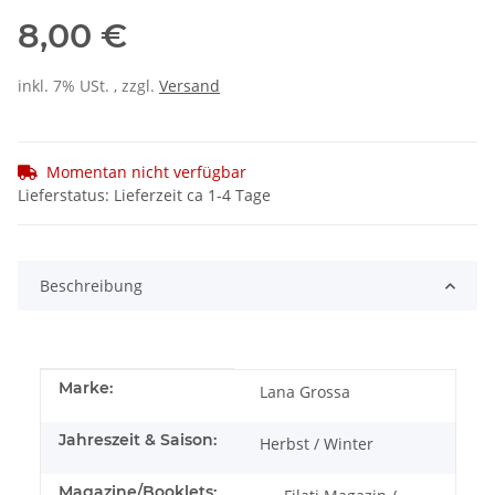
8,00 €
inkl. 7% USt. , zzgl.
Versand
Momentan nicht verfügbar
Lieferstatus: Lieferzeit ca 1-4 Tage
Beschreibung
Produkteigenschaft
Wert
Marke:
Lana Grossa
Jahreszeit & Saison:
Herbst / Winter
Magazine/Booklets: