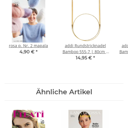
rosa p. Nr. 2 mapala
addi Rundstricknadel
add
Bamboo 555-7 | 80cm |
Bamb
4,90 €
*
8,0 mm
14,95 €
*
Ähnliche Artikel