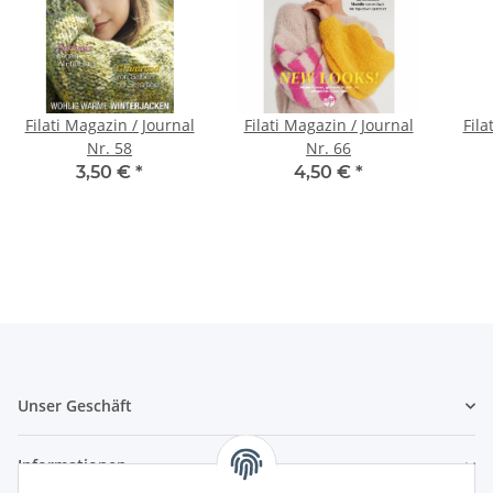
Filati Magazin / Journal
Filati Magazin / Journal
Fila
Nr. 58
Nr. 66
3,50 €
*
4,50 €
*
Unser Geschäft
Informationen