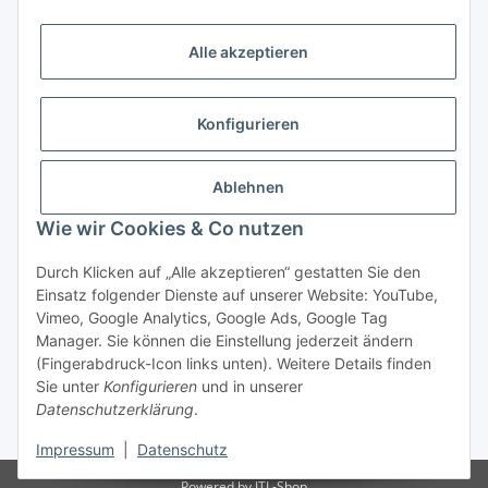
Zahlungsmöglichkeiten
Alle akzeptieren
Vorkasse (per Bank-Überweisung)
PayPal
Konfigurieren
Kreditkarte
Sofortüberweisung
Ablehnen
Wie wir Cookies & Co nutzen
Banklastschrift
Rechnungskauf
Durch Klicken auf „Alle akzeptieren“ gestatten Sie den
Einsatz folgender Dienste auf unserer Website: YouTube,
Gesetzliche Informationen
Vimeo, Google Analytics, Google Ads, Google Tag
Manager. Sie können die Einstellung jederzeit ändern
(Fingerabdruck-Icon links unten). Weitere Details finden
Sie unter
Konfigurieren
und in unserer
Vertrag widerrufen
Datenschutzerklärung
.
* Alle Preise inkl. gesetzlicher USt., zzgl.
Versand
Impressum
|
Datenschutz
Powered by
JTL-Shop