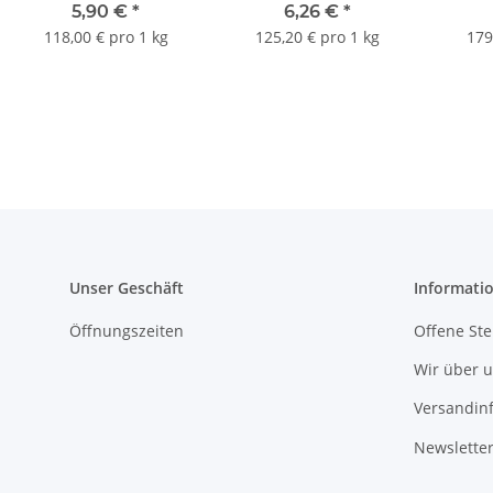
5,90 €
*
6,26 €
*
118,00 € pro 1 kg
125,20 € pro 1 kg
179
Unser Geschäft
Informati
Öffnungszeiten
Offene Ste
Wir über 
Versandin
Newslette