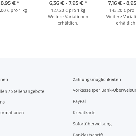
8,95 €
*
6,36 € -
7,95 €
*
7,16 € -
8,9
,00 € pro 1 kg
127,20 € pro 1 kg
143,20 € pro 
Weitere Variationen
Weitere Variat
erhältlich.
erhältlich
onen
Zahlungsmöglichkeiten
Vorkasse (per Bank-Überw
llen / Stellenangebote
PayPal
uns
formationen
Kreditkarte
r
Sofortüberweisung
Banklastschrift