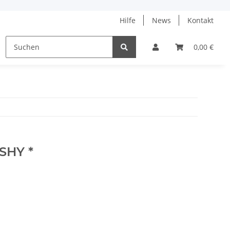
Hilfe
News
Kontakt
ne
% Angebote %
Tanja Steinbach
0,00 €
SHY *