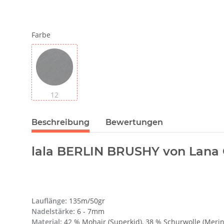
Farbe
12
Beschreibung
Bewertungen
lala BERLIN BRUSHY von Lana 
Lauflänge:
135m/50gr
Nadelstärke:
6 - 7mm
Material:
42 % Mohair (Superkid), 38 % Schurwolle (Merin