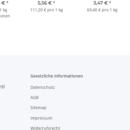
5 €
*
5,56 €
*
3,47 €
*
1 kg
111,20 € pro 1 kg
69,40 € pro 1 kg
ionen
.
Gesetzliche Informationen
eisung)
Datenschutz
AGB
Sitemap
Impressum
Widerrufsrecht