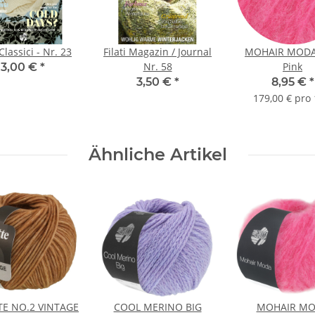
 Classici - Nr. 23
Filati Magazin / Journal
MOHAIR MODA 
Nr. 58
Pink
3,00 €
*
3,50 €
*
8,95 €
*
179,00 € pro 
Ähnliche Artikel
TE NO.2 VINTAGE
COOL MERINO BIG
MOHAIR M