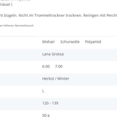
Knäuel )
ht bügeln. Nicht im Trommeltrockner trocknen. Reinigen mit Perch
inen höheren Garnverbrauch
Mohair
Schurwolle
Polyamid
Lana Grossa
6.00
7.00
Herbst / Winter
L
120 - 139
50 g