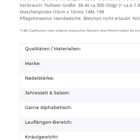
Verbrauch:
Pullover Größe: 38-40 ca.300-350gr (= ca.6-7 
Maschenprobe (10cm x 10cm):
14M, 19R
Pflegehinweise:
Handwäsche. Bleichen nicht erlaubt. Nic
*) Mit Zopfmuster oder anderen plastischen Mustern (bsp Patent) haben Sie e
Produkteigenschaft
Wert
Qualitäten / Materialien:
Marke:
Nadelstärke:
Jahreszeit & Saison:
Garne Alphabetisch:
Lauflängen-Bereich:
Knäulgewicht: