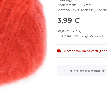
Nadelstärke: 6 - 7mm
Material: 42 % Mohair (Superki
3,99 €
79,80 € pro 1 kg
inkl. 19% USt. , zzgl.
Versand
Momentan nicht verfügbar
x
Dieser Artikel hat Variatio