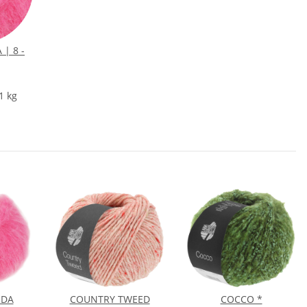
| 8 -
1 kg
ODA
COUNTRY TWEED
COCCO *