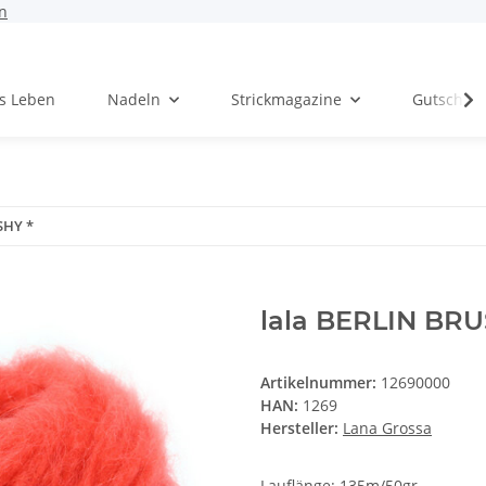
n
rs Leben
Nadeln
Strickmagazine
Gutschei
SHY *
lala BERLIN BRU
Artikelnummer:
12690000
HAN:
1269
Hersteller:
Lana Grossa
Lauflänge: 135m/50gr